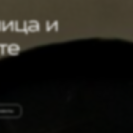
ица и
те
менты