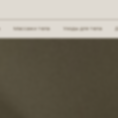
а
Массажи тела
Уходы для тела