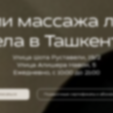
ии массажа л
ела в Ташкен
Улица Шота Руставели, 19/2
Улица Алишера Навои, 5
Ежедневно, с 10:00 до 21:00
писаться
Подарочные сертификаты и абоне