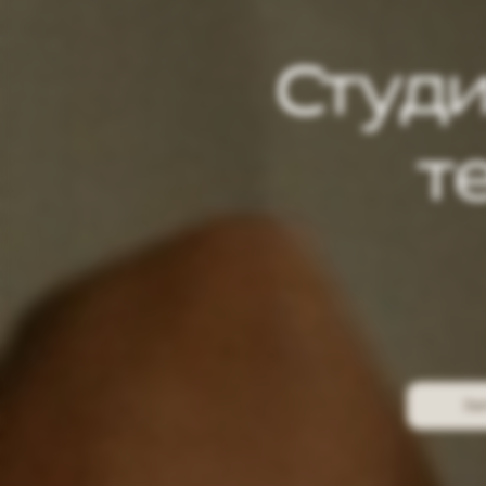
Студ
т
За